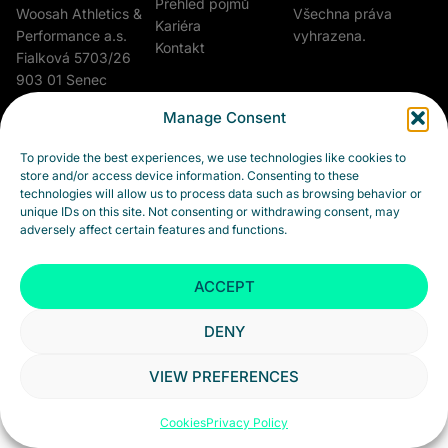
Přehled pojmů
Všechna práva
Woosah Athletics &
Kariéra
vyhrazena.
Performance a.s.
Kontakt
Fialková 5703/26
903 01 Senec
Slovensko
Manage Consent
IČO: 55973264
To provide the best experiences, we use technologies like cookies to
DIČ: 2122202038
store and/or access device information. Consenting to these
IČ DPH:
technologies will allow us to process data such as browsing behavior or
SK2122202038
unique IDs on this site. Not consenting or withdrawing consent, may
adversely affect certain features and functions.
ACCEPT
DENY
VIEW PREFERENCES
Cookies
Privacy Policy