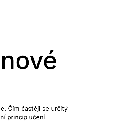
onové
. Čím častěji se určitý
ní princip učení.