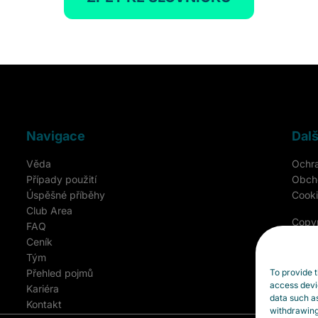
Navigace
Dalš
Věda
Ochra
Případy použití
Obch
Úspěšné příběhy
Cooki
Club Area
Copy
FAQ
Ceník
Všech
Tým
Přehled pojmů
To provide t
access devic
Kariéra
data such as
Kontakt
withdrawing