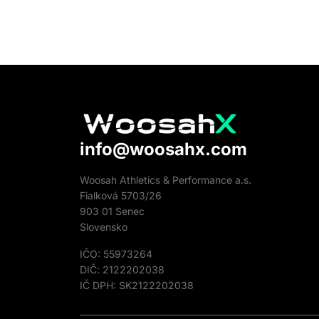
info@woosahx.com
Woosah Athletics & Performance a.s.
Fialková 5703/26
903 01 Senec
Slovensko
IČO: 55973264
DIČ: 2122202038
IČ DPH: SK2122202038