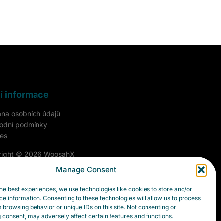
í informace
na osobních údajů
odní podmínky
es
right © 2026 WoosahX
Manage Consent
na práva vyhrazena.
he best experiences, we use technologies like cookies to store and/or
e information. Consenting to these technologies will allow us to process
 browsing behavior or unique IDs on this site. Not consenting or
 consent, may adversely affect certain features and functions.