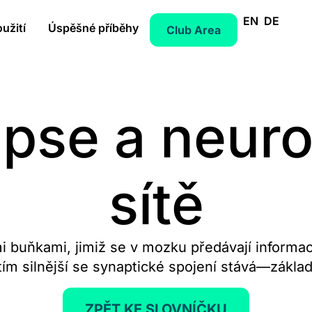
EN
DE
užití
Úspěšné příběhy
Club Area
pse a neur
sítě
 buňkami, jimiž se v mozku předávají informace
tím silnější se synaptické spojení stává—základ
ZPĚT KE SLOVNÍČKU