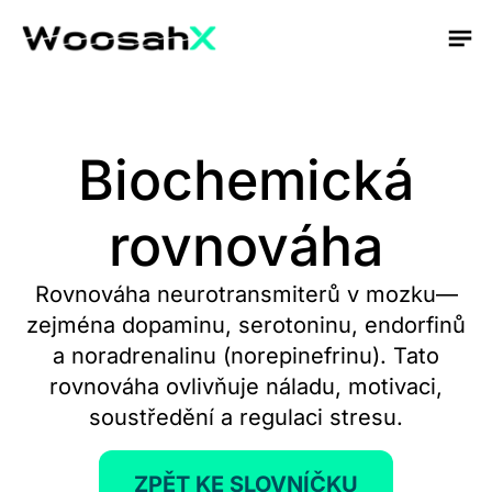
Biochemická
rovnováha
Rovnováha neurotransmiterů v mozku—
zejména dopaminu, serotoninu, endorfinů
a noradrenalinu (norepinefrinu). Tato
rovnováha ovlivňuje náladu, motivaci,
soustředění a regulaci stresu.
ZPĚT KE SLOVNÍČKU