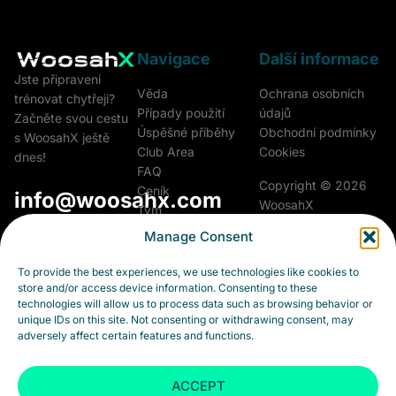
Navigace
Další informace
Jste připraveni
Věda
Ochrana osobních
trénovat chytřeji?
Případy použití
údajů
Začněte svou cestu
Úspěšné příběhy
Obchodní podmínky
s WoosahX ještě
Club Area
Cookies
dnes!
FAQ
Copyright © 2026
Ceník
info@woosahx.com
WoosahX
Tým
Přehled pojmů
Manage Consent
Všechna práva
Woosah Athletics &
Kariéra
vyhrazena.
Performance a.s.
Kontakt
To provide the best experiences, we use technologies like cookies to
Fialková 5703/26
store and/or access device information. Consenting to these
903 01 Senec
technologies will allow us to process data such as browsing behavior or
Slovensko
unique IDs on this site. Not consenting or withdrawing consent, may
adversely affect certain features and functions.
IČO: 55973264
DIČ: 2122202038
ACCEPT
IČ DPH: